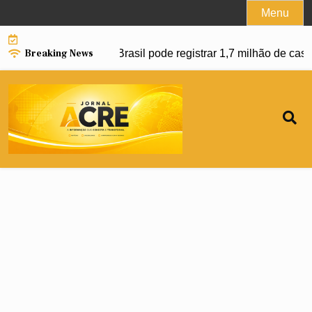
Skip
Menu
to
content
Breaking News
avanço da dengue e Brasil pode registrar 1,7 milhão de casos