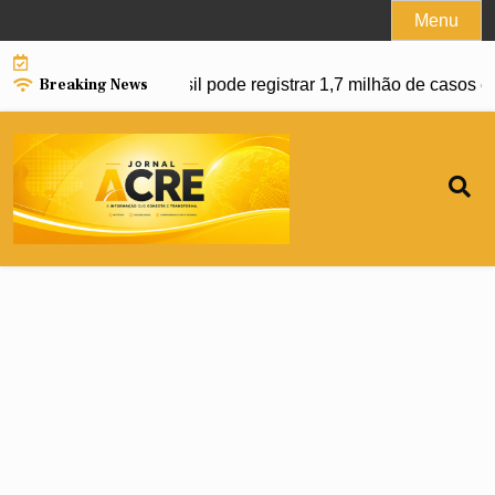
Skip
Menu
to
content
Breaking News
o da dengue e Brasil pode registrar 1,7 milhão de casos em 2