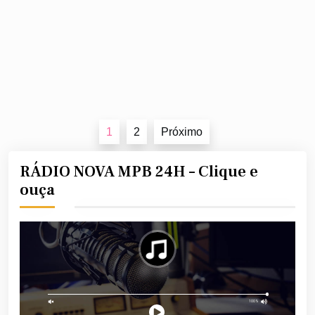
Navegação
1
2
Próximo
por
posts
RÁDIO NOVA MPB 24H – Clique e
ouça