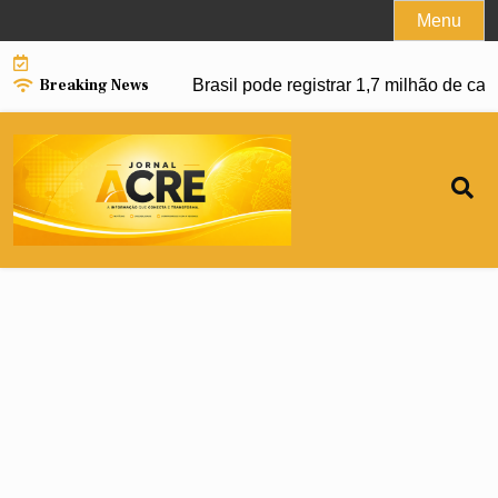
Skip
Menu
to
content
Breaking News
r avanço da dengue e Brasil pode registrar 1,7 milhão de cas