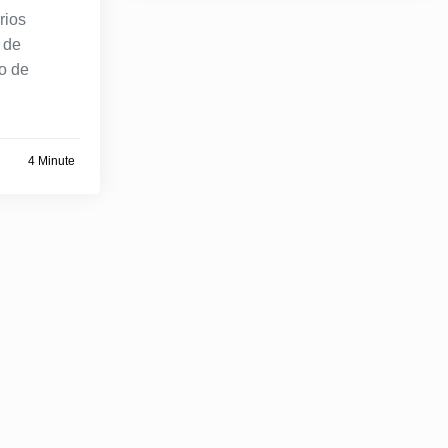
rios
 de
o de
4 Minute