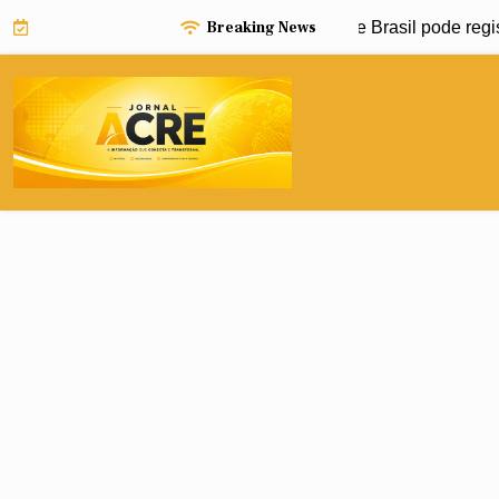
Skip
Breaking News
ño pode impulsionar avanço da dengue e Brasil pode registrar 
to
content