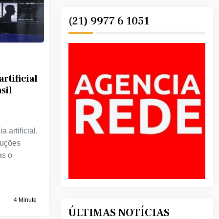
(21) 9977 6 1051
rtificial
sil
a artificial,
duções
as o
4 Minute
ÚLTIMAS NOTÍCIAS