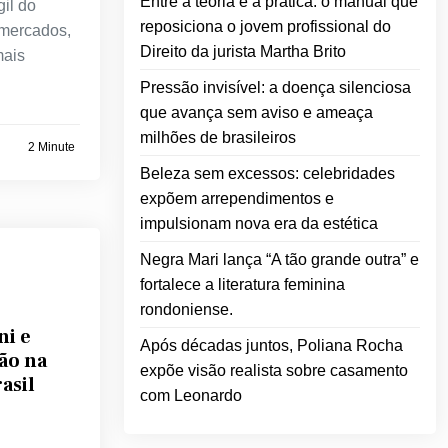
Entre a teoria e a prática: o manual que
gil do
reposiciona o jovem profissional do
rmercados,
Direito da jurista Martha Brito
mais
Pressão invisível: a doença silenciosa
que avança sem aviso e ameaça
milhões de brasileiros
2 Minute
Beleza sem excessos: celebridades
expõem arrependimentos e
impulsionam nova era da estética
Negra Mari lança “A tão grande outra” e
fortalece a literatura feminina
rondoniense.
ni e
Após décadas juntos, Poliana Rocha
ão na
expõe visão realista sobre casamento
asil
com Leonardo