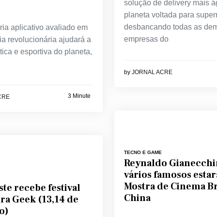
solução de delivery mais á
planeta voltada para supe
desbancando todas as de
cria aplicativo avaliado em
empresas do
ia revolucionária ajudará a
stica e esportiva do planeta,
by
JORNAL ACRE
3 Minute
CRE
TECNO E GAME
Reynaldo Gianecchi
vários famosos estar
Mostra de Cinema Br
te recebe festival
China
ra Geek (13,14 de
o)