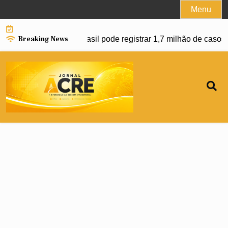
Skip
Menu
to
content
Breaking News
anço da dengue e Brasil pode registrar 1,7 milhão de casos e