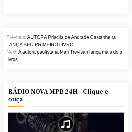
Navegação
Previous:
AUTORA Priscila de Andrade Castanheira
de
LANÇA SEU PRIMEIRO LIVRO
Post
Next:
A autora paulistana Mari Trevisan lança mais dois
livros
RÁDIO NOVA MPB 24H – Clique e
ouça