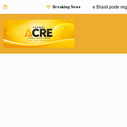
Skip
Breaking News
 Niño pode impulsionar avanço da dengue e Brasil pode regist
to
content