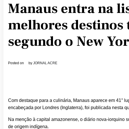
Manaus entra na li
melhores destinos t
segundo o New Yor
Posted on
by
JORNAL ACRE
Com destaque para a culinária, Manaus aparece em 41° luga
encabeçada por Londres (Inglaterra), foi publicada nesta qu
Na menção à capital amazonense, o diário nova-iorquino sug
de origem indígena.