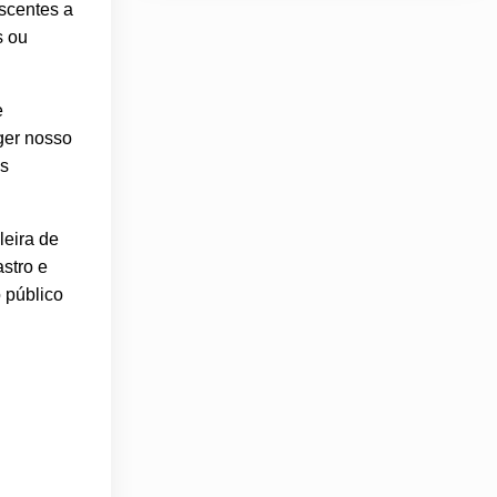
escentes a
s ou
e
eger nosso
as
leira de
stro e
 público