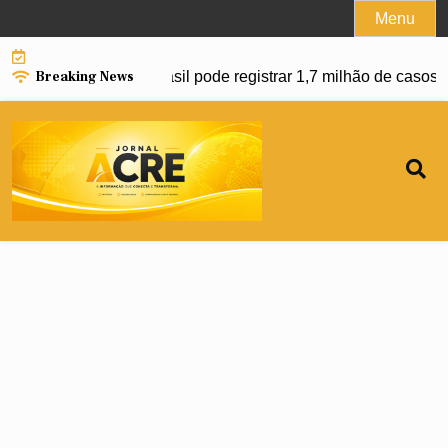
Skip
Menu
to
content
Breaking News
nço da dengue e Brasil pode registrar 1,7 milhão de casos em 