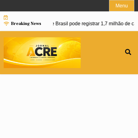
Skip
Menu
to
content
Breaking News
r avanço da dengue e Brasil pode registrar 1,7 milhão de cas