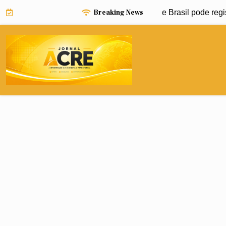
Skip
Breaking News
Niño pode impulsionar avanço da dengue e Brasil pode registr
to
content