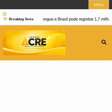
Skip
Menu
to
content
Breaking News
mpulsionar avanço da dengue e Brasil pode registrar 1,7 milh