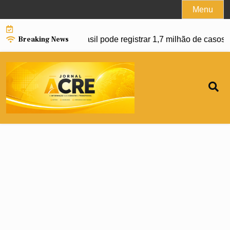
Skip
Menu
to
content
Breaking News
anço da dengue e Brasil pode registrar 1,7 milhão de casos e