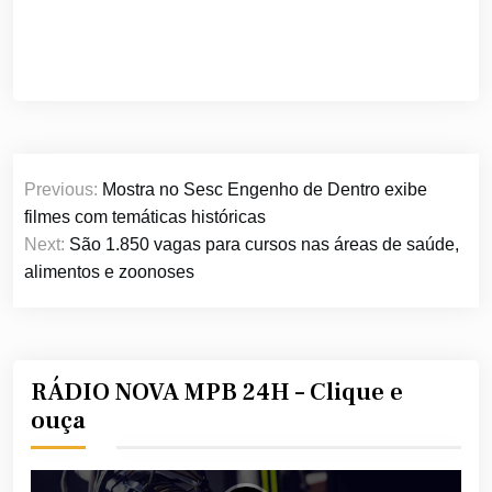
Navegação
Previous:
Mostra no Sesc Engenho de Dentro exibe
de
filmes com temáticas históricas
Post
Next:
São 1.850 vagas para cursos nas áreas de saúde,
alimentos e zoonoses
RÁDIO NOVA MPB 24H – Clique e
ouça