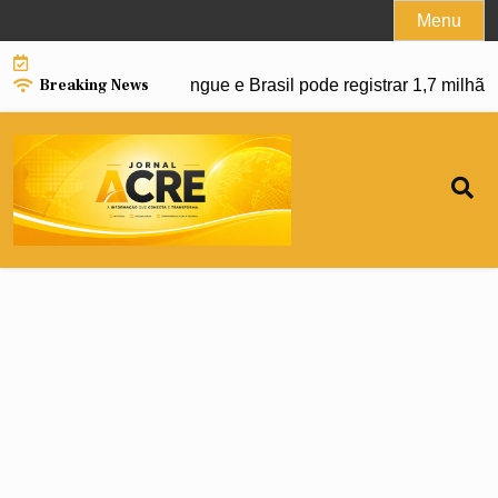
Skip
Menu
to
content
Breaking News
pulsionar avanço da dengue e Brasil pode registrar 1,7 milhã