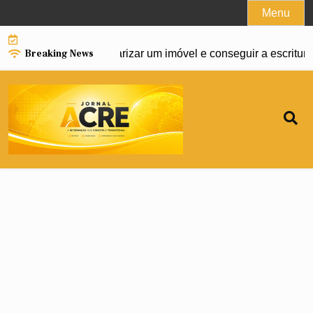
Skip
Menu
to
content
Breaking News
capião: como regularizar um imóvel e conseguir a escritura def