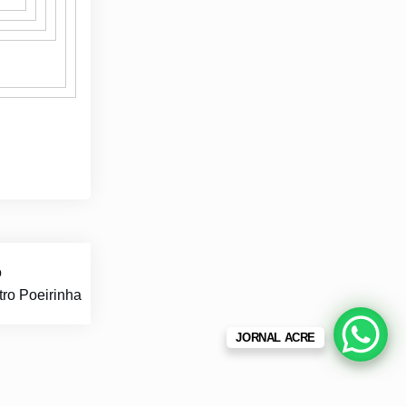
o
tro Poeirinha
JORNAL ACRE