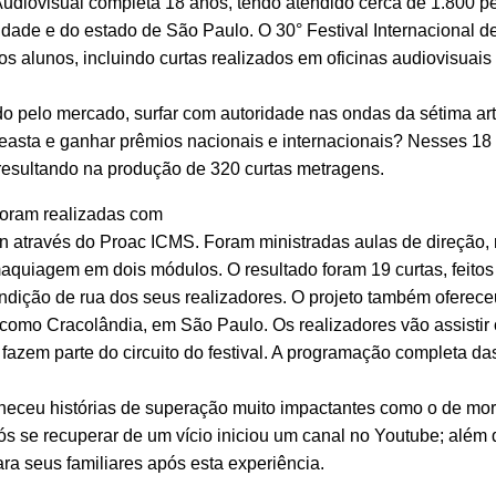
Audiovisual completa 18 anos, tendo atendido cerca de 1.800 
cidade e do estado de São Paulo. O 30° Festival Internacional d
 alunos, incluindo curtas realizados em oficinas audiovisuais
do pelo mercado, surfar com autoridade nas ondas da sétima art
cineasta e ganhar prêmios nacionais e internacionais? Nesses 18
, resultando na produção de 320 curtas metragens.
foram realizadas com
n através do Proac ICMS. Foram ministradas aulas de direção, r
aquiagem em dois módulos. O resultado foram 19 curtas, feitos
condição de rua dos seus realizadores. O projeto também oferec
 como Cracolândia, em São Paulo. Os realizadores vão assistir 
fazem parte do circuito do festival. A programação completa da
nheceu histórias de superação muito impactantes como o de mo
ós se recuperar de um vício iniciou um canal no Youtube; além 
ra seus familiares após esta experiência.