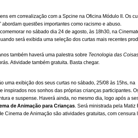
ens em correalização com a Spcine na Oficina Módulo II. Os cu
ro” abordam questões importantes como racismo e abuso.
i comemorar no sábado dia 24 de agosto, às 18h30, na Cinema
 quando será exibida uma seleção dos curtas mais recentes pro
anos também haverá uma palestra sobre
Tecnologia das Coisas
brás. Atividade também gratuita. Basta chegar.
ão uma exibição dos seus curtas no sábado, 25/08 às 15hs, na
 inspirados nos sonhos das próprias crianças participantes. O
ntura e suspense. Haverá ainda, no mesmo dia, logo após a se
inema de Animação para Crianças
. Será ministrada pela Matiz
de Cinema de Animação são atividades gratuitas, com censura l