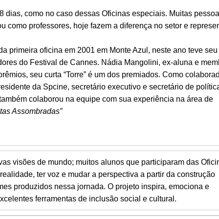
8 dias, como no caso dessas Oficinas especiais. Muitas pesso
 ou como professores, hoje fazem a diferença no setor e repres
da primeira oficina em 2001 em Monte Azul, neste ano teve seu
dores do Festival de Cannes. Nádia Mangolini, ex-aluna e mem
prêmios, seu curta “Torre” é um dos premiados. Como colabora
esidente da Spcine, secretário executivo e secretário de polític
es também colaborou na equipe com sua experiência na área de
etas Assombradas”
ovas visões de mundo; muitos alunos que participaram das Ofici
 realidade, ter voz e mudar a perspectiva a partir da construção
ilmes produzidos nessa jornada. O projeto inspira, emociona e
celentes ferramentas de inclusão social e cultural.