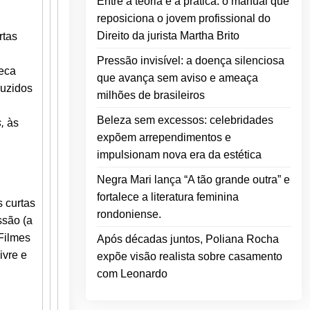
Entre a teoria e a prática: o manual que
reposiciona o jovem profissional do
Direito da jurista Martha Brito
rtas
Pressão invisível: a doença silenciosa
teca
que avança sem aviso e ameaça
duzidos
milhões de brasileiros
Beleza sem excessos: celebridades
,
às
expõem arrependimentos e
impulsionam nova era da estética
Negra Mari lança “A tão grande outra” e
fortalece a literatura feminina
s curtas
rondoniense.
ssão (a
 Filmes
Após décadas juntos, Poliana Rocha
ivre e
expõe visão realista sobre casamento
com Leonardo