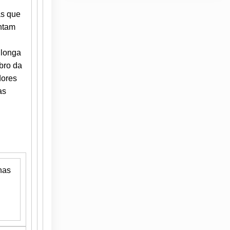
as que
entam
 longa
bro da
dores
as
nas