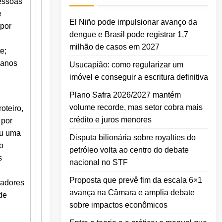
pessoas
e
El Niño pode impulsionar avanço da
 por
dengue e Brasil pode registrar 1,7
milhão de casos em 2027
e;
 anos
Usucapião: como regularizar um
imóvel e conseguir a escritura definitiva
Plano Safra 2026/2027 mantém
volume recorde, mas setor cobra mais
oteiro,
crédito e juros menores
 por
eu uma
Disputa bilionária sobre royalties do
o
petróleo volta ao centro do debate
s
nacional no STF
Proposta que prevê fim da escala 6×1
radores
avança na Câmara e amplia debate
de
sobre impactos econômicos