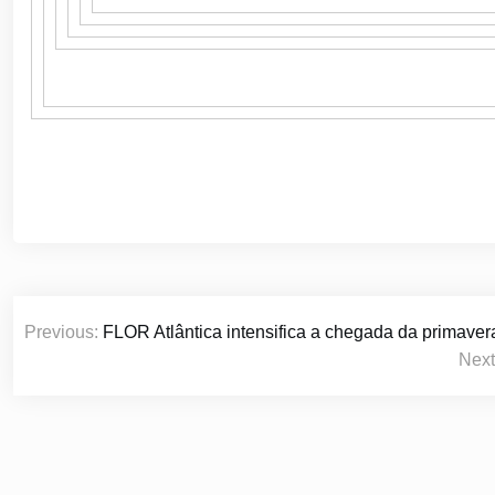
Navegação
Previous:
FLOR Atlântica intensifica a chegada da primave
de
Next
Post