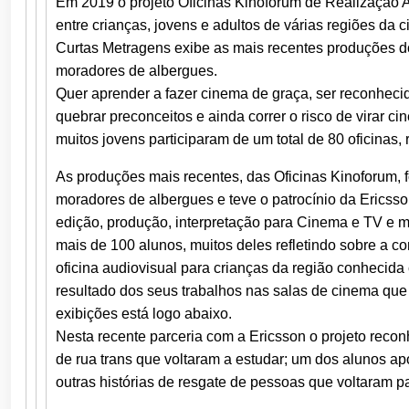
Em 2019 o projeto Oficinas Kinoforum de Realização 
entre crianças, jovens e adultos de várias regiões da 
Curtas Metragens exibe as mais recentes produções dos
moradores de albergues.
Quer aprender a fazer cinema de graça, ser reconheci
quebrar preconceitos e ainda correr o risco de virar 
muitos jovens participaram de um total de 80 oficinas
As produções mais recentes, das Oficinas Kinoforum, 
moradores de albergues e teve o patrocínio da Ericsso
edição, produção, interpretação para Cinema e TV e m
mais de 100 alunos, muitos deles refletindo sobre a 
oficina audiovisual para crianças da região conhecida
resultado dos seus trabalhos nas salas de cinema que 
exibições está logo abaixo.
Nesta recente parceria com a Ericsson o projeto reco
de rua trans que voltaram a estudar; um dos alunos ap
outras histórias de resgate de pessoas que voltaram pa