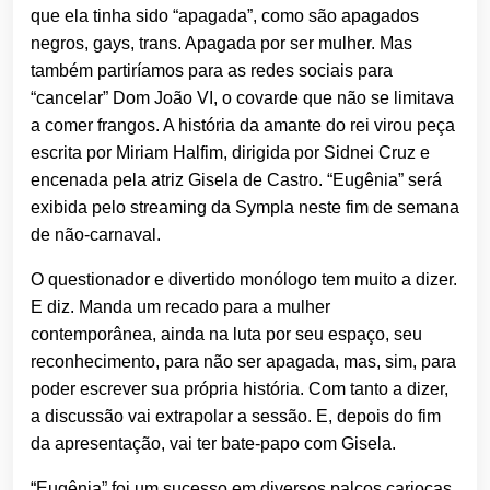
que ela tinha sido “apagada”, como são apagados
negros, gays, trans. Apagada por ser mulher. Mas
também partiríamos para as redes sociais para
“cancelar” Dom João VI, o covarde que não se limitava
a comer frangos. A história da amante do rei virou peça
escrita por Miriam Halfim, dirigida por Sidnei Cruz e
encenada pela atriz Gisela de Castro. “Eugênia” será
exibida pelo streaming da Sympla neste fim de semana
de não-carnaval.
O questionador e divertido monólogo tem muito a dizer.
E diz. Manda um recado para a mulher
contemporânea, ainda na luta por seu espaço, seu
reconhecimento, para não ser apagada, mas, sim, para
poder escrever sua própria história. Com tanto a dizer,
a discussão vai extrapolar a sessão. E, depois do fim
da apresentação, vai ter bate-papo com Gisela.
“Eugênia” foi um sucesso em diversos palcos cariocas.