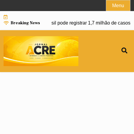
Skip
Menu
to
content
Breaking News
nço da dengue e Brasil pode registrar 1,7 milhão de casos em