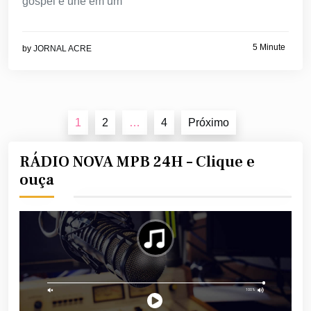
gospel e une em um
5 Minute
by
JORNAL ACRE
Navegação
1
2
…
4
Próximo
por
posts
RÁDIO NOVA MPB 24H – Clique e
ouça