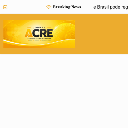
Skip
Breaking News
 Niño pode impulsionar avanço da dengue e Brasil pode regist
to
content