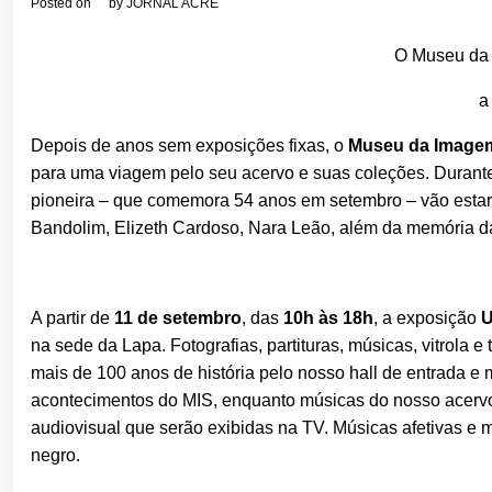
Posted on
by
JORNAL ACRE
O Museu da 
a 
Depois de anos sem exposições fixas, o
Museu da Image
para uma viagem pelo seu acervo e suas coleções. Durant
pioneira – que comemora 54 anos em setembro – vão estar 
Bandolim, Elizeth Cardoso, Nara Leão, além da memória da 
A partir de
11 de setembro
, das
10h às 18h
, a exposição
U
na sede da Lapa. Fotografias, partituras, músicas, vitrola 
mais de 100 anos de história pelo nosso hall de entrada e 
acontecimentos do MIS, enquanto músicas do nosso acervo 
audiovisual que serão exibidas na TV. Músicas afetivas 
negro.