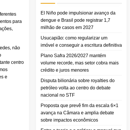
El Niño pode impulsionar avanço da
ferentes
dengue e Brasil pode registrar 1,7
mentos para
milhão de casos em 2027
ações,
Usucapião: como regularizar um
imóvel e conseguir a escritura definitiva
sedes, não
o
Plano Safra 2026/2027 mantém
tante centro
volume recorde, mas setor cobra mais
umos
crédito e juros menores
es e
Disputa bilionária sobre royalties do
petróleo volta ao centro do debate
nacional no STF
Proposta que prevê fim da escala 6×1
avança na Câmara e amplia debate
sobre impactos econômicos