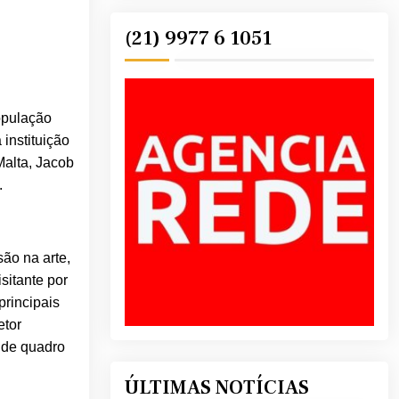
(21) 9977 6 1051
opulação
 instituição
Malta, Jacob
.
ão na arte,
sitante por
principais
etor
nde quadro
ÚLTIMAS NOTÍCIAS