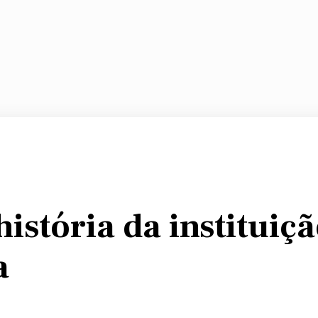
istória da instituiç
a