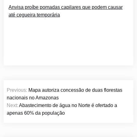
Anvisa proíbe pomadas capilares que podem causar
até cegueira temporária
Navegação
Previous:
Mapa autoriza concessão de duas florestas
de
nacionais no Amazonas
Post
Next:
Abastecimento de água no Norte é ofertado a
apenas 60% da população