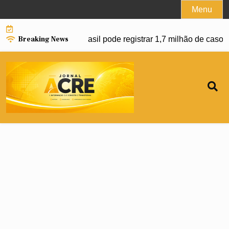
Skip
Menu
to
content
Breaking News
anço da dengue e Brasil pode registrar 1,7 milhão de casos e