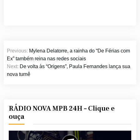
Navegação
Previous:
Mylena Delatorre, a rainha do “De Férias com
de
Ex” também reina nas redes sociais
Post
Next:
De volta às “Origens”, Paula Fernandes lança sua
nova turnê
RÁDIO NOVA MPB 24H – Clique e
ouça