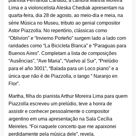
pianista Fernanda Canaud, a cantora Martha Moreira
Lima e a violoncelista Aleska Chediak apresentam na
quarta-feira, dia 28 de agosto, ao meio-dia e meia, na
série Música no Museu, tributo ao genial compositor
Astor Piazzolla. No repertório, clássicas como
“Oblivion” e “Invierno Porteño” surgem lado a lado com
raridades como “La Bicicleta Blanca” e “Paraguas para
Buenos Aires”. Completam a lista de composições
“Ausências”, “Ave Maria”, “Vuelvo al Sur”, “Prelúdio
para el año 3001”, “Balada para un Loco piano” e a
única que não é de Piazzolla, o tango “ Naranjo en
Flor”.
Martha, filha do pianista Arthur Moreira Lima para quem
Piazzolla escreveu um prelúdio, teve a honra de
assistir e conhecer pessoalmente o compositor
argentino em uma apresentação na Sala Cecília
Meireles. “Foi naquele concerto que me apaixonei
perdidamente pela música dele”, revela.