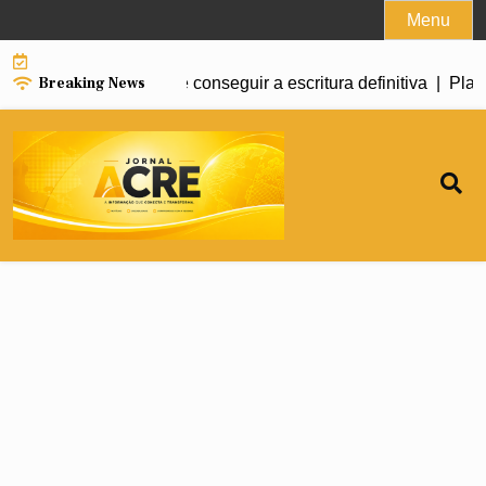
Skip
Menu
to
content
Breaking News
gularizar um imóvel e conseguir a escritura definitiva |
Plano 