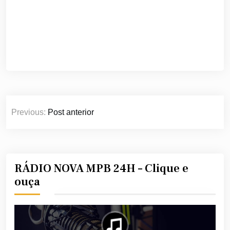
Navegação
Previous:
Post anterior
de
Post
RÁDIO NOVA MPB 24H – Clique e
ouça