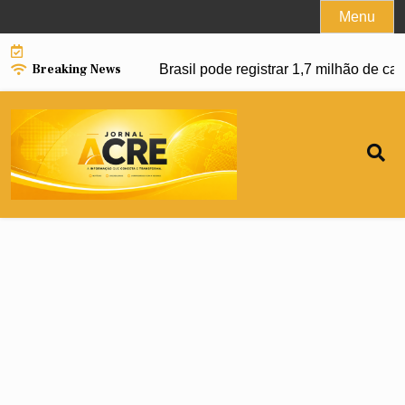
Skip
Menu
to
content
Breaking News
ar avanço da dengue e Brasil pode registrar 1,7 milhão de ca