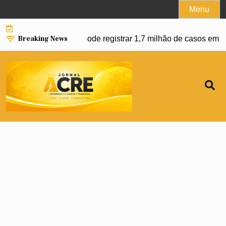
Skip
Menu
to
content
Breaking News
 da dengue e Brasil pode registrar 1,7 milhão de casos em 20