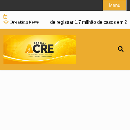
Skip
Menu
to
content
Breaking News
engue e Brasil pode registrar 1,7 milhão de casos em 2027 |
Us