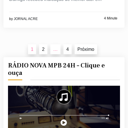
4 Minute
by
JORNAL ACRE
Navegação
1
2
…
4
Próximo
por
posts
RÁDIO NOVA MPB 24H – Clique e
ouça