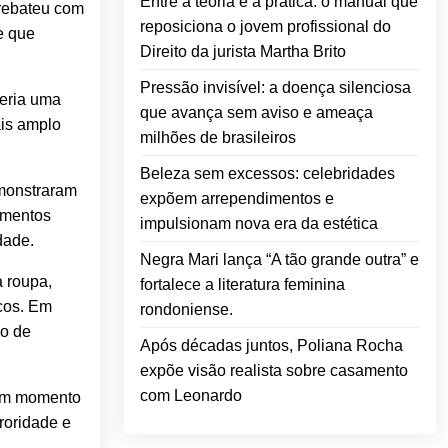
Entre a teoria e a prática: o manual que
 rebateu com
reposiciona o jovem profissional do
e que
Direito da jurista Martha Brito
Pressão invisível: a doença silenciosa
teria uma
que avança sem aviso e ameaça
ais amplo
milhões de brasileiros
Beleza sem excessos: celebridades
emonstraram
expõem arrependimentos e
amentos
impulsionam nova era da estética
dade.
Negra Mari lança “A tão grande outra” e
 roupa,
fortalece a literatura feminina
icos. Em
rondoniense.
po de
Após décadas juntos, Poliana Rocha
expõe visão realista sobre casamento
com Leonardo
num momento
roridade e