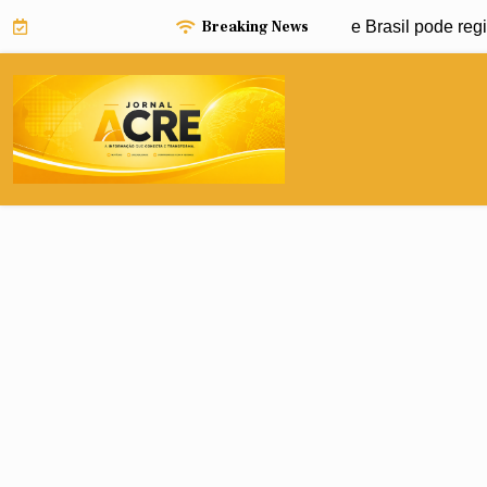
Skip
Breaking News
o pode impulsionar avanço da dengue e Brasil pode registrar 1
to
content