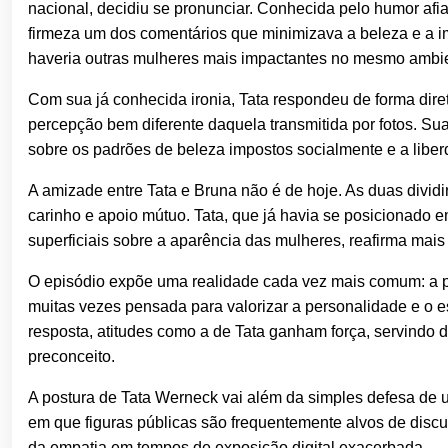
nacional, decidiu se pronunciar. Conhecida pelo humor afi
firmeza um dos comentários que minimizava a beleza e a 
haveria outras mulheres mais impactantes no mesmo ambi
Com sua já conhecida ironia, Tata respondeu de forma dir
percepção bem diferente daquela transmitida por fotos. S
sobre os padrões de beleza impostos socialmente e a lib
A amizade entre Tata e Bruna não é de hoje. As duas divi
carinho e apoio mútuo. Tata, que já havia se posicionado 
superficiais sobre a aparência das mulheres, reafirma mai
O episódio expõe uma realidade cada vez mais comum: a pr
muitas vezes pensada para valorizar a personalidade e o es
resposta, atitudes como a de Tata ganham força, servindo
preconceito.
A postura de Tata Werneck vai além da simples defesa de 
em que figuras públicas são frequentemente alvos de discu
da empatia em tempos de exposição digital exacerbada.