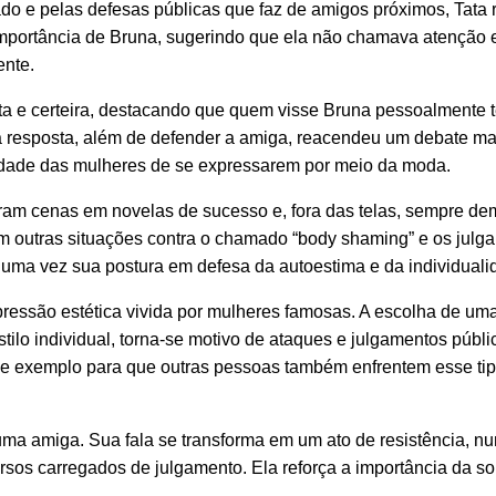
ado e pelas defesas públicas que faz de amigos próximos, Tata
importância de Bruna, sugerindo que ela não chamava atenção 
ente.
eta e certeira, destacando que quem visse Bruna pessoalmente 
ua resposta, além de defender a amiga, reacendeu um debate m
erdade das mulheres de se expressarem por meio da moda.
diram cenas em novelas de sucesso e, fora das telas, sempre d
em outras situações contra o chamado “body shaming” e os julg
s uma vez sua postura em defesa da autoestima e da individuali
essão estética vivida por mulheres famosas. A escolha de uma
tilo individual, torna-se motivo de ataques e julgamentos públ
 de exemplo para que outras pessoas também enfrentem esse ti
uma amiga. Sua fala se transforma em um ato de resistência, 
rsos carregados de julgamento. Ela reforça a importância da so