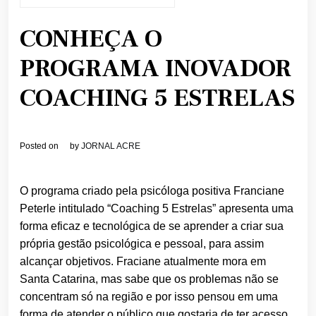
CONHEÇA O
PROGRAMA INOVADOR
COACHING 5 ESTRELAS
Posted on
by
JORNAL ACRE
O
programa
criado pela psicóloga positiva Franciane
Peterle intitulado “
Coaching
5
Estrelas
” apresenta uma
forma eficaz e tecnológica de se aprender a criar sua
própria gestã
o
psicológica e pessoal, para assim
alcançar objetivos. Fraciane atualmente mora em
Santa Catarina, mas sabe que os problemas nã
o
se
concentram só na regiã
o
e por isso pensou em uma
forma de atender
o
público que gostaria de ter acesso