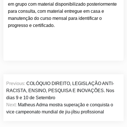
em grupo com material disponibilizado posteriormente
para consulta, com material entregue em casa e
manutençã
o
do curso mensal para identificar
o
progresso e certificado.
Navegação
Previous:
COLÓQUIO DIREITO, LEGISLAÇÃO ANTI-
de
RACISTA, ENSINO, PESQUISA E INOVAÇÕES. Nos
Post
dias 9 e 10 de Setembro
Next:
Matheus Adma mostra superação e conquista o
vice campeonato mundial de jiu-jítsu profissional