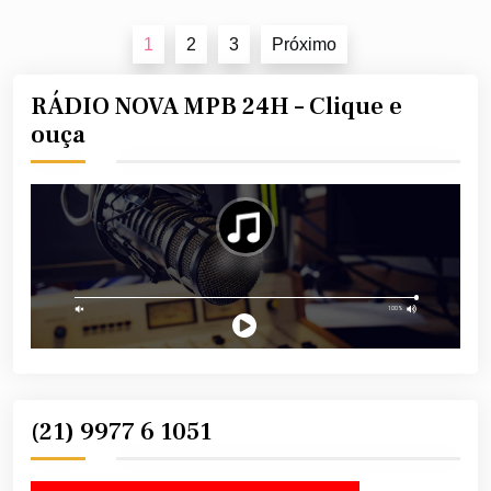
Navegação
1
2
3
Próximo
por
posts
RÁDIO NOVA MPB 24H – Clique e
ouça
(21) 9977 6 1051