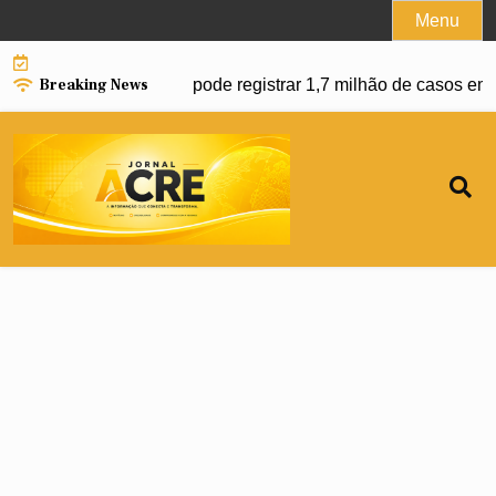
Skip
Menu
to
content
Breaking News
 dengue e Brasil pode registrar 1,7 milhão de casos em 2027 |