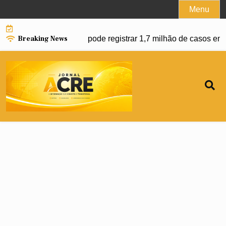
Skip
Menu
to
content
Breaking News
 da dengue e Brasil pode registrar 1,7 milhão de casos em 20