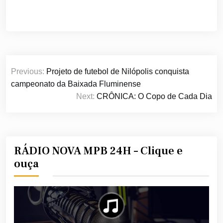
Navegação
Previous:
Projeto de futebol de Nilópolis conquista
de
campeonato da Baixada Fluminense
Post
Next:
CRÔNICA: O Copo de Cada Dia
RÁDIO NOVA MPB 24H – Clique e
ouça