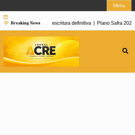
Skip
Menu
to
content
Breaking News
 conseguir a escritura definitiva |
Plano Safra 2026/2027 mant