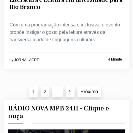
Rio Branco
Com uma programação intensa e inclusiva, o evento
propõe instigar o gosto pela leitura através da
transversalidade de linguagens culturais
4 Minute
by
JORNAL ACRE
Navegação
1
2
…
5
Próximo
por
posts
RÁDIO NOVA MPB 24H – Clique e
ouça