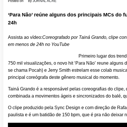
Posted on
by
JORNAL ACRE
‘Para Não’ reúne alguns dos principais MCs do 
24h
Assista ao vídeo:
Coreografado por Tainá Grando, clipe con
em menos de 24h no YouTube
Primeiro lugar dos tre
750 mil visualizações, o novo hit ‘Para Não’ reune algu
se chama Pocah) e Jerry Smith estrelam esse colab musical
principal coreógrafa deste gênero musical do momento.
Tainá Grando é a responsável pelas coreografias do clipe,
combinada a movimentos ágeis e sincronizados do balé, qu
O clipe produzido pela Sync Design e com direção de Rafae
paulista e é um batidão de 150 bpm, que é pra não deixar