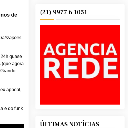
(21) 9977 6 1051
enos de
sualizações
m 24h quase
 (que agora
 Grando,
sex appeal,
a e do funk
ÚLTIMAS NOTÍCIAS