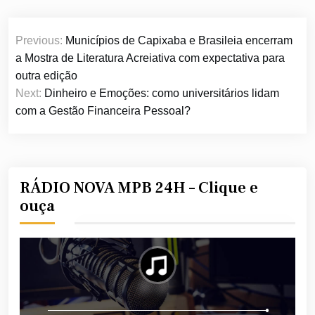
Navegação
Previous:
Municípios de Capixaba e Brasileia encerram
de
a Mostra de Literatura Acreiativa com expectativa para
Post
outra edição
Next:
Dinheiro e Emoções: como universitários lidam
com a Gestão Financeira Pessoal?
RÁDIO NOVA MPB 24H – Clique e
ouça