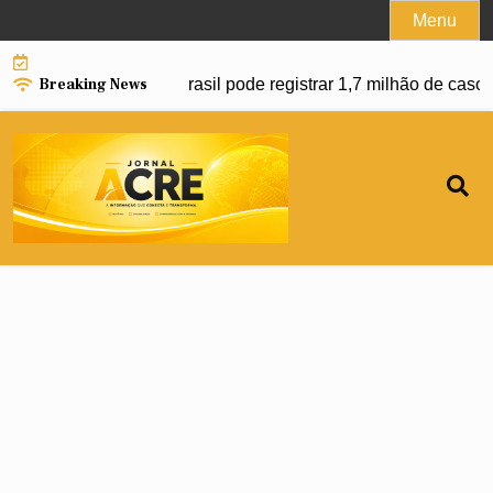
Skip
Menu
to
content
Breaking News
vanço da dengue e Brasil pode registrar 1,7 milhão de casos 