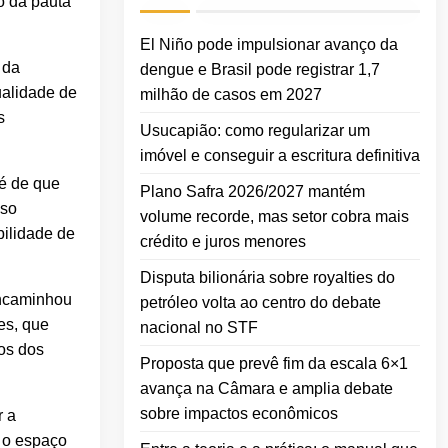
o da pauta
El Niño pode impulsionar avanço da
 da
dengue e Brasil pode registrar 1,7
ualidade de
milhão de casos em 2027
s
Usucapião: como regularizar um
imóvel e conseguir a escritura definitiva
 é de que
Plano Safra 2026/2027 mantém
sso
volume recorde, mas setor cobra mais
bilidade de
crédito e juros menores
Disputa bilionária sobre royalties do
encaminhou
petróleo volta ao centro do debate
es, que
nacional no STF
os dos
Proposta que prevê fim da escala 6×1
avança na Câmara e amplia debate
sobre impactos econômicos
r a
o o espaço