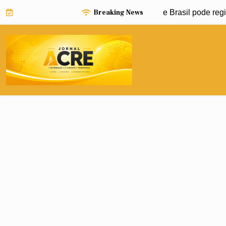
Skip
Breaking News
Niño pode impulsionar avanço da dengue e Brasil pode registr
to
content