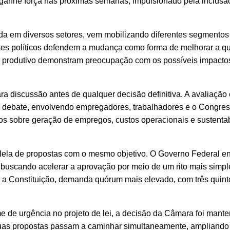
 ganhe força nas próximas semanas, impulsionado pela inclusã
nada em diversos setores, vem mobilizando diferentes segmentos
tes políticos defendem a mudança como forma de melhorar a q
tor produtivo demonstram preocupação com os possíveis impacto
 discussão antes de qualquer decisão definitiva. A avaliação
o debate, envolvendo empregadores, trabalhadores e o Congre
exos sobre geração de empregos, custos operacionais e sustenta
ralela de propostas com o mesmo objetivo. O Governo Federal 
buscando acelerar a aprovação por meio de um rito mais simpl
r a Constituição, demanda quórum mais elevado, com três quint
me de urgência no projeto de lei, a decisão da Câmara foi mante
s duas propostas passam a caminhar simultaneamente, ampliand