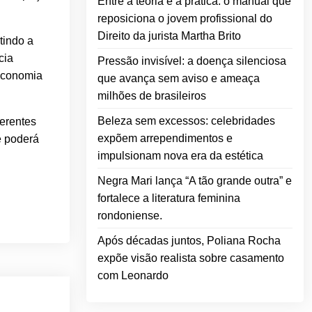
Entre a teoria e a prática: o manual que
reposiciona o jovem profissional do
Direito da jurista Martha Brito
tindo a
cia
Pressão invisível: a doença silenciosa
economia
que avança sem aviso e ameaça
milhões de brasileiros
Beleza sem excessos: celebridades
ferentes
expõem arrependimentos e
e poderá
impulsionam nova era da estética
Negra Mari lança “A tão grande outra” e
fortalece a literatura feminina
rondoniense.
Após décadas juntos, Poliana Rocha
expõe visão realista sobre casamento
com Leonardo