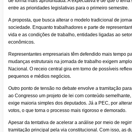
de forma mais aprofundada. A expectativa é de que o tema
entre as prioridades legislativas para o primeiro semestre.
A proposta, que busca alterar o modelo tradicional de jor
sociedade. Enquanto trabalhadores e parte de representan
vida e as condições de trabalho, entidades ligadas ao se
econômicos.
Representantes empresariais têm defendido mais tempo para
mudanças estruturais na jornada de trabalho exigem ampl
Nacional. O receio central gira em torno de possíveis refl
pequenos e médios negócios.
Outro ponto de tensão no debate envolve a tramitação pa
ao Congresso um projeto de lei com conteúdo semelhante, 
exige maioria simples dos deputados. Já a PEC, por altera
votos, o que torna o processo mais rigoroso e demorado.
Apesar da tentativa de acelerar a análise por meio de regi
tramitação principal pela via constitucional. Com isso, a