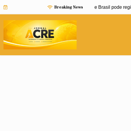
Skip
Breaking News
iño pode impulsionar avanço da dengue e Brasil pode registra
to
content