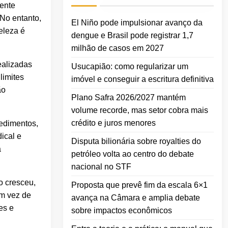
mente
 No entanto,
El Niño pode impulsionar avanço da
eleza é
dengue e Brasil pode registrar 1,7
milhão de casos em 2027
ealizadas
Usucapião: como regularizar um
limites
imóvel e conseguir a escritura definitiva
ão
Plano Safra 2026/2027 mantém
volume recorde, mas setor cobra mais
crédito e juros menores
cedimentos,
ical e
Disputa bilionária sobre royalties do
a
petróleo volta ao centro do debate
nacional no STF
o cresceu,
Proposta que prevê fim da escala 6×1
Em vez de
avança na Câmara e amplia debate
es e
sobre impactos econômicos