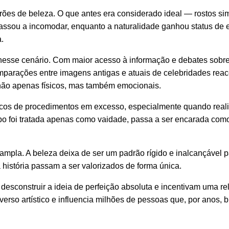
ões de beleza. O que antes era considerado ideal — rostos sim
passou a incomodar, enquanto a naturalidade ganhou status de 
.
esse cenário. Com maior acesso à informação e debates sobr
Comparações entre imagens antigas e atuais de celebridades re
 não apenas físicos, mas também emocionais.
iscos de procedimentos em excesso, especialmente quando rea
o foi tratada apenas como vaidade, passa a ser encarada com
ampla. A beleza deixa de ser um padrão rígido e inalcançável p
a história passam a ser valorizados de forma única.
esconstruir a ideia de perfeição absoluta e incentivam uma re
erso artístico e influencia milhões de pessoas que, por anos,