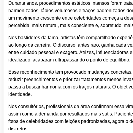
Durante anos, procedimentos estéticos intensos foram trat
harmonizados, lábios volumosos e traços padronizados domi
um movimento crescente entre celebridades começa a desa
percebida: mais natural, mais consciente e, sobretudo, mais
Nos bastidores da fama, artistas têm compartilhado experi
ao longo da carreira. O discurso, antes raro, ganha cada v
entre cuidado pessoal e exagero. Atrizes, influenciadoras
idealizado, acabaram ultrapassando o ponto de equilíbrio.
Esse reconhecimento tem provocado mudanças concretas. Mu
reduzir preenchimentos e priorizar tratamentos menos invasi
passa a buscar harmonia com os traços naturais. O objetiv
identidade.
Nos consultórios, profissionais da área confirmam essa vi
assim como a demanda por resultados mais sutis. Paciente
fotos de celebridades com feições padronizadas, agora o de
discretos.