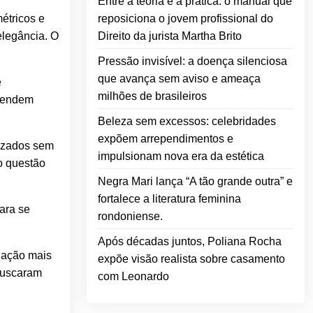
Entre a teoria e a prática: o manual que
étricos e
reposiciona o jovem profissional do
elegância. O
Direito da jurista Martha Brito
Pressão invisível: a doença silenciosa
que avança sem aviso e ameaça
e
milhões de brasileiros
acendem
Beleza sem excessos: celebridades
expõem arrependimentos e
lizados sem
impulsionam nova era da estética
o questão
Negra Mari lança “A tão grande outra” e
fortalece a literatura feminina
ara se
rondoniense.
Após décadas juntos, Poliana Rocha
lação mais
expõe visão realista sobre casamento
 buscaram
com Leonardo