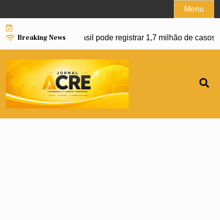
Skip
Menu
to
content
Breaking News
nço da dengue e Brasil pode registrar 1,7 milhão de casos em