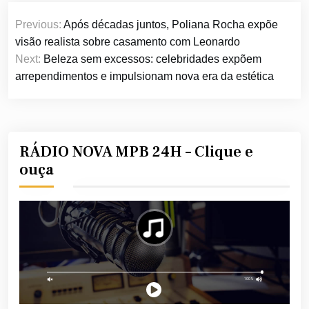
Navegação
Previous:
Após décadas juntos, Poliana Rocha expõe
de
visão realista sobre casamento com Leonardo
Post
Next:
Beleza sem excessos: celebridades expõem
arrependimentos e impulsionam nova era da estética
RÁDIO NOVA MPB 24H – Clique e
ouça