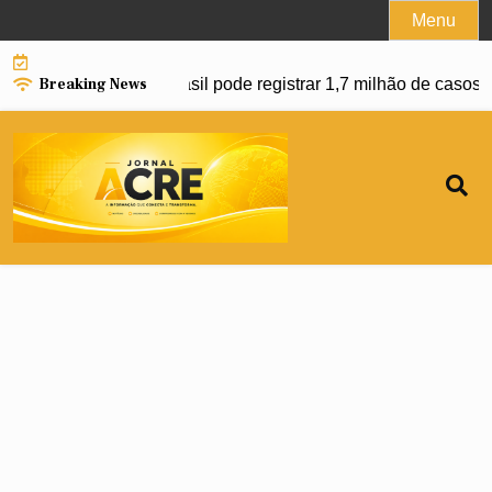
Skip
Menu
to
content
Breaking News
anço da dengue e Brasil pode registrar 1,7 milhão de casos e