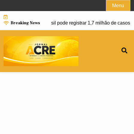
Skip
Menu
to
content
Breaking News
ço da dengue e Brasil pode registrar 1,7 milhão de casos em 