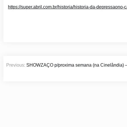
https://super.abril.com.br/historia/historia-da-depressaono-
Navegação
Previous:
SHOWZAÇO p/proxima semana (na Cinelândia) –
de
Post