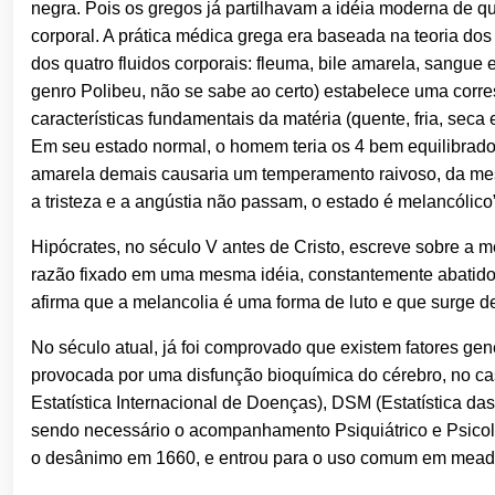
negra. Pois os gregos já partilhavam a idéia moderna de
corporal. A prática médica grega era baseada na teoria 
dos quatro fluidos corporais: fleuma, bile amarela, sangue
genro Polibeu, não se sabe ao certo) estabelece uma corre
características fundamentais da matéria (quente, fria, sec
Em seu estado normal, o homem teria os 4 bem equilibrado
amarela demais causaria um temperamento raivoso, da me
a tristeza e a angústia não passam, o estado é melancólico
Hipócrates, no século V antes de Cristo, escreve sobre a m
razão fixado em uma mesma idéia, constantemente abatido 
afirma que a melancolia é uma forma de luto e que surge d
No século atual, já foi comprovado que existem fatores g
provocada por uma disfunção bioquímica do cérebro, no ca
Estatística Internacional de Doenças), DSM (Estatística 
sendo necessário o acompanhamento Psiquiátrico e Psicoló
o desânimo em 1660, e entrou para o uso comum em meado