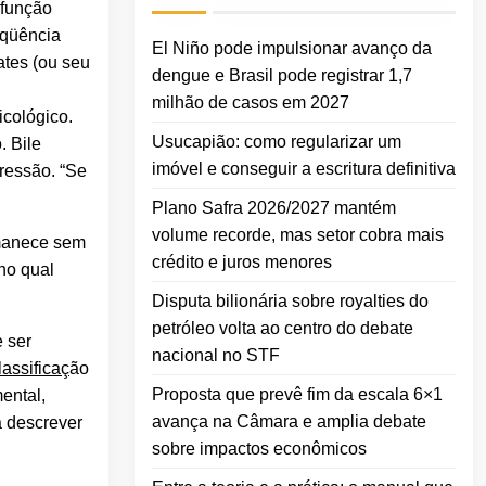
sfunção
eqüência
El Niño pode impulsionar avanço da
ates (ou seu
dengue e Brasil pode registrar 1,7
milhão de casos em 2027
icológico.
Usucapião: como regularizar um
. Bile
imóvel e conseguir a escritura definitiva
ressão. “Se
Plano Safra 2026/2027 mantém
volume recorde, mas setor cobra mais
ermanece sem
crédito e juros menores
no qual
Disputa bilionária sobre royalties do
petróleo volta ao centro do debate
 ser
nacional no STF
lassificaç
ão
Proposta que prevê fim da escala 6×1
ental,
avança na Câmara e amplia debate
a descrever
sobre impactos econômicos