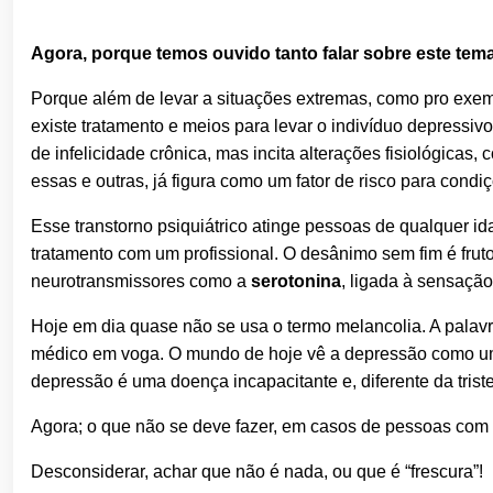
Agora, porque temos ouvido tanto falar sobre este te
Porque além de levar a situações extremas, como pro exem
existe tratamento e meios para levar o indivíduo depres
de infelicidade crônica, mas incita alterações fisiológica
essas e outras, já figura como um fator de risco para cond
Esse transtorno psiquiátrico atinge pessoas de qualquer i
tratamento com um profissional. O desânimo sem fim é fruto
neurotransmissores como a
serotonina
, ligada à sensação
Hoje em dia quase não se usa o termo melancolia. A palav
médico em voga. O mundo de hoje vê a depressão como uma 
depressão é uma doença incapacitante e, diferente da trist
Agora; o que não se deve fazer, em casos de pessoas com
Desconsiderar, achar que não é nada, ou que é “frescura”!