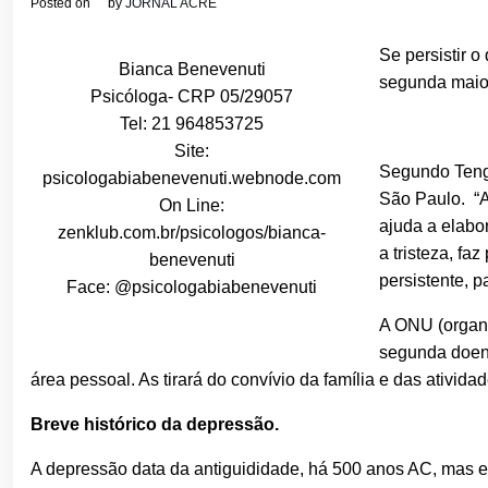
Posted on
by
JORNAL ACRE
Se persistir 
Bianca Benevenuti
segunda maior
Psicóloga- CRP 05/29057
Tel: 21 964853725
Site:
Segundo Teng 
psicologabiabenevenuti.webnode.com
São Paulo. “A
On Line:
ajuda a elabor
zenklub.com.br/psicologos/bianca-
a tristeza, fa
benevenuti
persistente, p
Face: @psicologabiabenevenuti
A ONU (organ
segunda doenç
área pessoal. As tirará do convívio da família e das atividad
Breve histórico da depressão.
A depressão data da antiguididade, há 500 anos AC, mas er