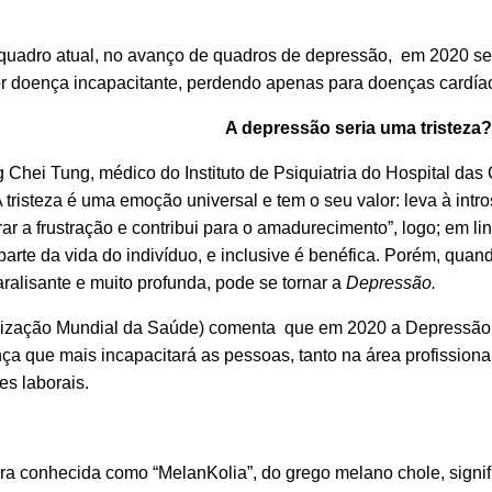
o quadro atual, no avanço de quadros de depressão, em 2020 se
 doença incapacitante, perdendo apenas para doenças cardía
A depressão seria uma tristeza?
Chei Tung, médico do Instituto de Psiquiatria do Hospital das 
 tristeza é uma emoção universal e tem o seu valor: leva à intr
ar a frustração e contribui para o amadurecimento”, logo; em li
z parte da vida do indivíduo, e inclusive é benéfica. Porém, quan
aralisante e muito profunda, pode se tornar a
Depressão.
ização Mundial da Saúde) comenta que em 2020 a Depressão 
a que mais incapacitará as pessoas, tanto na área profissiona
es laborais.
a conhecida como “MelanKolia”, do grego melano chole, signifi