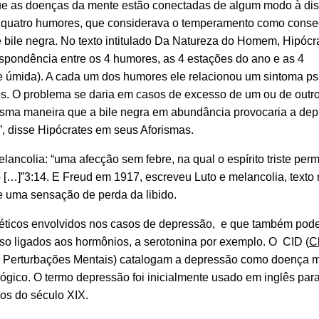
 que as doenças da mente estão conectadas de algum modo à di
dos quatro humores, que considerava o temperamento como cons
 e bile negra. No texto intitulado Da Natureza do Homem, Hipócr
spondência entre os 4 humores, as 4 estações do ano e as 4
a e úmida). A cada um dos humores ele relacionou um sintoma ps
s. O problema se daria em casos de excesso de um ou de outro
sma maneira que a bile negra em abundância provocaria a dep
”, disse Hipócrates em seus Aforismas.
elancolia: “uma afecção sem febre, na qual o espírito triste p
[…]”3:14. E Freud em 1917, escreveu Luto e melancolia, texto 
e uma sensação de perda da libido.
enéticos envolvidos nos casos de depressão, e que também pode
so ligados aos hormônios, a serotonina por exemplo. O CID (
C
das Perturbações Mentais) catalogam a depressão como doença m
gico. O termo depressão foi inicialmente usado em inglês par
s do século XIX.