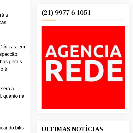
(21) 9977 6 1051
rá a
cas.
Clínicas, em
ospecção,
nhas gerais
do é
será a
l, quanto na
ÚLTIMAS NOTÍCIAS
cando bílis