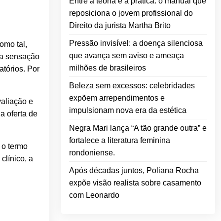
Entre a teoria e a prática: o manual que
reposiciona o jovem profissional do
Direito da jurista Martha Brito
Pressão invisível: a doença silenciosa
omo tal,
que avança sem aviso e ameaça
ma sensação
milhões de brasileiros
atórios. Por
Beleza sem excessos: celebridades
expõem arrependimentos e
valiação e
impulsionam nova era da estética
a oferta de
Negra Mari lança “A tão grande outra” e
fortalece a literatura feminina
 o termo
rondoniense.
línico, a
Após décadas juntos, Poliana Rocha
expõe visão realista sobre casamento
com Leonardo