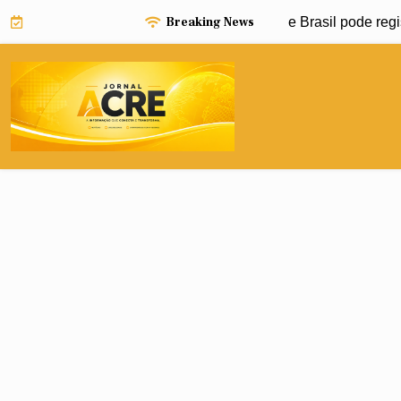
Skip
Breaking News
iño pode impulsionar avanço da dengue e Brasil pode registra
to
content