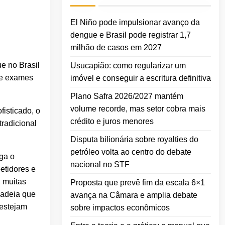
El Niño pode impulsionar avanço da
dengue e Brasil pode registrar 1,7
milhão de casos em 2027
ue no Brasil
Usucapião: como regularizar um
s e exames
imóvel e conseguir a escritura definitiva
Plano Safra 2026/2027 mantém
volume recorde, mas setor cobra mais
isticado, o
crédito e juros menores
tradicional
Disputa bilionária sobre royalties do
petróleo volta ao centro do debate
ga o
nacional no STF
etidores e
, muitas
Proposta que prevê fim da escala 6×1
cadeia que
avança na Câmara e amplia debate
 estejam
sobre impactos econômicos