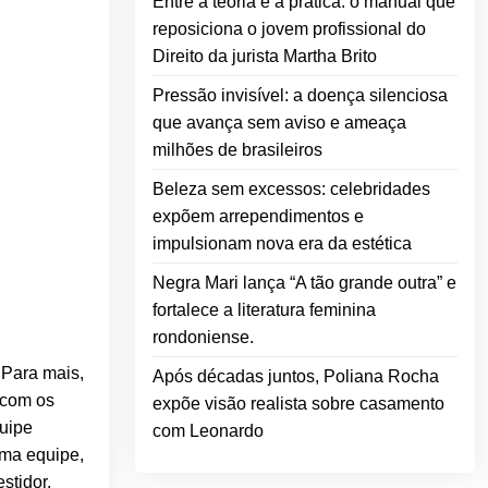
Entre a teoria e a prática: o manual que
reposiciona o jovem profissional do
Direito da jurista Martha Brito
Pressão invisível: a doença silenciosa
que avança sem aviso e ameaça
milhões de brasileiros
Beleza sem excessos: celebridades
expõem arrependimentos e
impulsionam nova era da estética
Negra Mari lança “A tão grande outra” e
fortalece a literatura feminina
rondoniense.
 Para mais,
Após décadas juntos, Poliana Rocha
 com os
expõe visão realista sobre casamento
quipe
com Leonardo
uma equipe,
stidor.