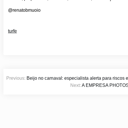
@renatobmuoio
turfe
Navegação
Previous:
Beijo no carnaval: especialista alerta para riscos
de
Next:
A EMPRESA PHOTOS
Post