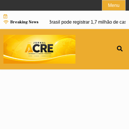
Skip
Menu
to
content
Breaking News
avanço da dengue e Brasil pode registrar 1,7 milhão de casos