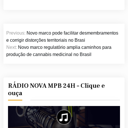
Navegação
Previous:
Novo marco pode facilitar desmembramentos
de
e corrigir distorções territoriais no Brasi
Post
Next:
Novo marco regulatório amplia caminhos para
produção de cannabis medicinal no Brasil
RÁDIO NOVA MPB 24H – Clique e
ouça