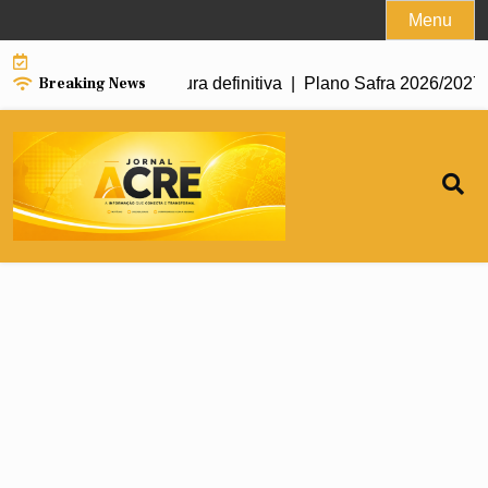
Skip
Menu
to
content
Breaking News
 conseguir a escritura definitiva |
Plano Safra 2026/2027 man