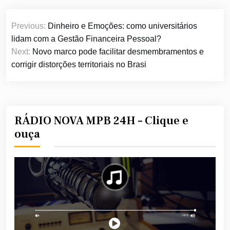
Navegação
Previous:
Dinheiro e Emoções: como universitários
de
lidam com a Gestão Financeira Pessoal?
Post
Next:
Novo marco pode facilitar desmembramentos e
corrigir distorções territoriais no Brasi
RÁDIO NOVA MPB 24H – Clique e
ouça