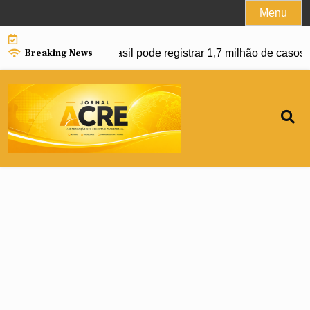
Skip
Menu
to
content
Breaking News
anço da dengue e Brasil pode registrar 1,7 milhão de casos e