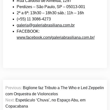
Rua Cardoso de Almeida, 1297
Perdizes – São Paulo, SP – 05013-001
2ª a 6ª: 13h30 – 18h30 sáb.: 11h – 16h
(+55) 11 3086-4273
galeria@galeriabrasiliana.com.br
FACEBOOK:
www.facebook.com/galeriabrasiliana.com.br/
Navegação
Previous:
Biglione faz Tributo a The Who e Led Zeppelin
de
com Orquestra de Violoncelos
Post
Next:
Espetáculo ‘Chuva’, no Espaço Abu, em
Copacabana