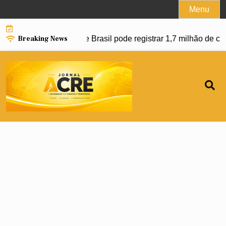
Skip
Menu
to
content
Breaking News
r avanço da dengue e Brasil pode registrar 1,7 milhão de cas