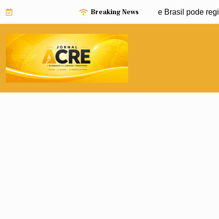
Skip
Breaking News
Niño pode impulsionar avanço da dengue e Brasil pode registr
to
content