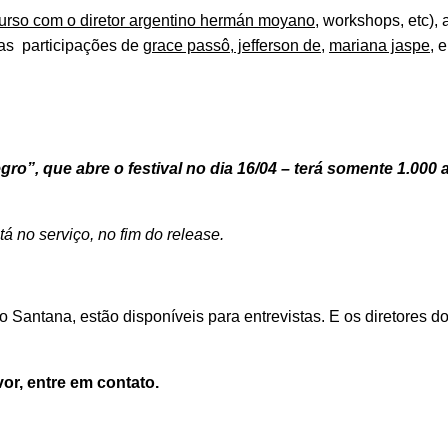
urso com o diretor argentino hermán moyano,
workshops, etc), 
as participações de
grace passô, jefferson de
,
mariana jaspe
, 
egro”, que abre o festival no dia 16/04 – terá somente 1.000
á no serviço, no fim do release.
o Santana, estão disponíveis para entrevistas. E os diretores do
vor, entre em contato.