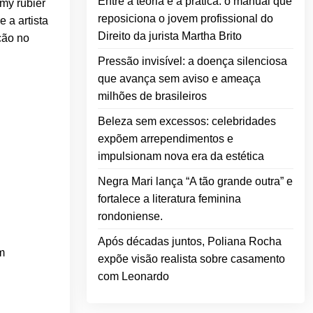
Entre a teoria e a prática: o manual que
emy rubier
reposiciona o jovem profissional do
e a artista
Direito da jurista Martha Brito
ção no
Pressão invisível: a doença silenciosa
que avança sem aviso e ameaça
milhões de brasileiros
Beleza sem excessos: celebridades
expõem arrependimentos e
impulsionam nova era da estética
Negra Mari lança “A tão grande outra” e
fortalece a literatura feminina
rondoniense.
Após décadas juntos, Poliana Rocha
m
expõe visão realista sobre casamento
com Leonardo