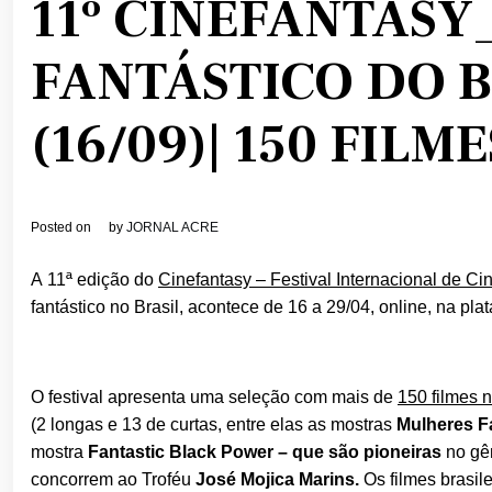
11º CINEFANTASY
FANTÁSTICO DO B
(16/09)| 150 FILM
Posted on
by
JORNAL ACRE
A 11ª edição do
Cinefantasy – Festival Internacional de C
fantástico no Brasil, acontece de 16 a 29/04, online, na pla
O festival apresenta uma seleção com mais de
150 filmes n
(2 longas e 13 de curtas, entre elas as mostras
Mulheres Fa
mostra
Fantastic Black Power – que são pioneiras
no gê
concorrem ao Troféu
José Mojica Marins.
Os filmes brasil