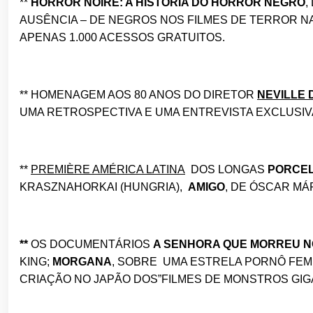
**
HORROR NOIRE: A HISTÓRIA DO HORROR NEGRO
,
AUSÊNCIA – DE NEGROS NOS FILMES DE TERROR NA
APENAS 1.000 ACESSOS GRATUITOS.
** HOMENAGEM AOS 80 ANOS DO DIRETOR
NEVILLE 
UMA RETROSPECTIVA E UMA ENTREVISTA EXCLUSIV
**
PREMIÈRE AMÉRICA LATINA
DOS LONGAS
PORCE
KRASZNAHORKAI (HUNGRIA),
AMIGO
, DE ÓSCAR MÁ
**
OS DOCUMENTÁRIOS
A SENHORA QUE MORREU N
KING;
MORGANA
, SOBRE UMA ESTRELA PORNÔ FEMI
CRIAÇÃO NO JAPÃO DOS”FILMES DE MONSTROS GIGA