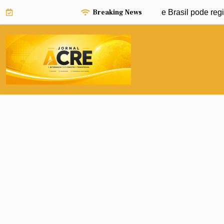
Skip
Breaking News
o pode impulsionar avanço da dengue e Brasil pode registrar 
to
content