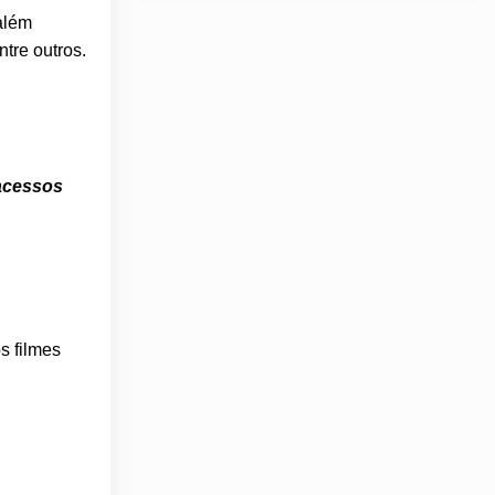
além
entre outros.
 acessos
s filmes