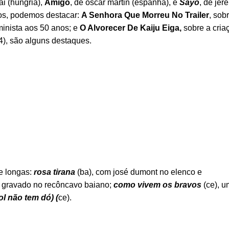
ai (hungria),
Amigo
, de óscar mártin (espanha), e
Sayo
, de jer
ios, podemos destacar:
A Senhora Que Morreu No Trailer
, sobr
minista aos 50 anos; e
O Alvorecer De Kaiju Eiga,
sobre a cria
4), são alguns destaques.
e longas:
rosa tirana
(ba), com josé dumont no elenco e
, gravado no recôncavo baiano;
como vivem os bravos
(ce), u
l não tem dó) (
ce).