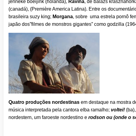
jenneke boeijink (holanda),
Ravina
, de balázs krasznahork
(canadá), (Première America Latina). Entre os documentár
brasileira suzy king;
Morgana
, sobre uma estrela pornô fe
japão dos”filmes de monstros gigantes” como godzilla (196
Quatro
produções nordestinas
em destaque na mostra d
música interpretada pela cantora elba ramalho;
voltei!
(ba)
nordestern, um faroeste nordestino e
rodson ou (onde o so