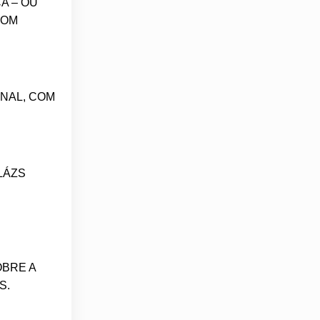
A – OU
OM
NAL, COM
ALÁZS
BRE A
S.