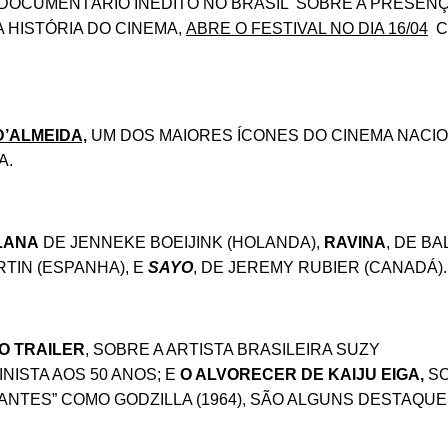
 DOCUMENTÁRIO INÉDITO NO BRASIL SOBRE A PRESENÇ
 HISTÓRIA DO CINEMA,
ABRE O FESTIVAL NO DIA 16/04
C
D’ALMEIDA,
UM DOS MAIORES ÍCONES DO CINEMA NACIO
A.
LANA
DE JENNEKE BOEIJINK (HOLANDA),
RAVINA
, DE B
RTIN (ESPANHA), E
SAYO
, DE JEREMY RUBIER (CANADÁ).
O TRAILER
, SOBRE A ARTISTA BRASILEIRA SUZY
NISTA AOS 50 ANOS; E
O ALVORECER DE KAIJU EIGA,
SO
NTES” COMO GODZILLA (1964), SÃO ALGUNS DESTAQUE