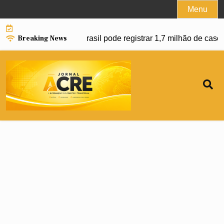
Skip
Menu
to
content
Breaking News
nço da dengue e Brasil pode registrar 1,7 milhão de casos em