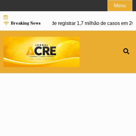
Skip
Menu
to
content
Breaking News
dengue e Brasil pode registrar 1,7 milhão de casos em 2027 |
U