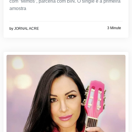
com “Mimos”, parceria com BIN. O single é a primeira
amostra
3 Minute
by
JORNAL ACRE