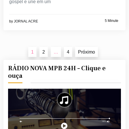
gospel e une em um
5 Minute
by
JORNAL ACRE
Navegação
1
2
…
4
Próximo
por
posts
RÁDIO NOVA MPB 24H – Clique e
ouça