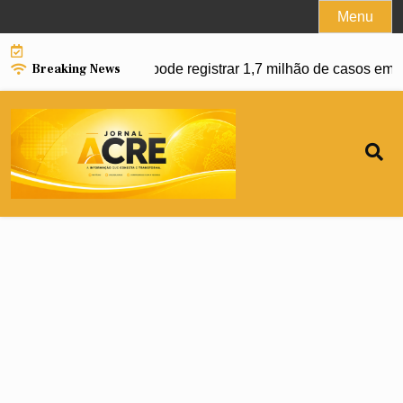
Skip
Menu
to
content
Breaking News
engue e Brasil pode registrar 1,7 milhão de casos em 2027 |
U