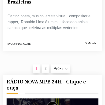
Brasileiras
Cantor, poeta, músico, artista visual, compositor e
rapper, Ronaldo Lima é um multifacetado artista
carioca que celebra as múltiplas vertentes
5 Minute
by
JORNAL ACRE
Navegação
1
2
Próximo
por
posts
RÁDIO NOVA MPB 24H – Clique e
ouça