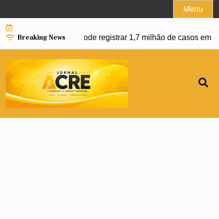
Skip
Menu
to
content
Breaking News
da dengue e Brasil pode registrar 1,7 milhão de casos em 202