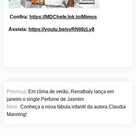
Confira:
https://MDChefe.lnk.to/Mimos
Assista:
https://youtu.be/syRNIi9zLy8
Navegação
Previous:
Em clima de verão, Renathaly lança em
de
janeiro o single Perfume de Jasmim
Post
Next:
Conheça a nova fábula infantil da autora Claudia
Manning!