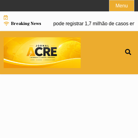
Skip
Menu
to
content
Breaking News
 da dengue e Brasil pode registrar 1,7 milhão de casos em 20