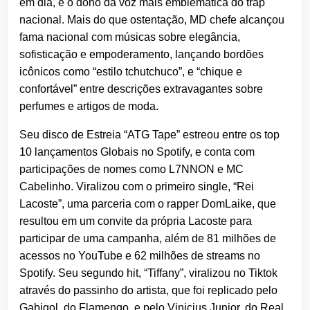
em dia, é o dono da voz mais emblemática do trap
nacional. Mais do que ostentação, MD chefe alcançou
fama nacional com músicas sobre elegância,
sofisticação e empoderamento, lançando bordões
icônicos como “estilo tchutchuco”, e “chique e
confortável” entre descrições extravagantes sobre
perfumes e artigos de moda.
Seu disco de Estreia “ATG Tape” estreou entre os top
10 lançamentos Globais no Spotify, e conta com
participações de nomes como L7NNON e MC
Cabelinho. Viralizou com o primeiro single, “Rei
Lacoste”, uma parceria com o rapper DomLaike, que
resultou em um convite da própria Lacoste para
participar de uma campanha, além de 81 milhões de
acessos no YouTube e 62 milhões de streams no
Spotify. Seu segundo hit, “Tiffany”, viralizou no Tiktok
através do passinho do artista, que foi replicado pelo
Gabigol, do Flamengo, e pelo Vinicius Junior, do Real